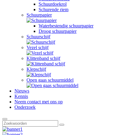
Schuurdoekrol
Schurende riem
Schuurpapier
Waterbestendig schuurpapier
Droog schuurpapier
Schuurschijf
Vezel schijf
Klittenband schijf
Klepschijf
Open gaas schuurmiddel
Nieuws
Kennis
Neem contact met ons op
Onderzoek