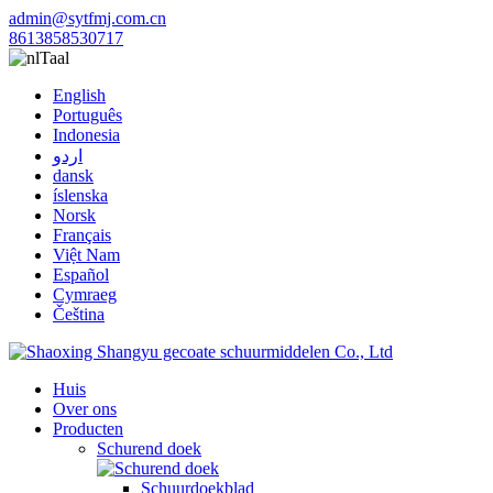
admin@sytfmj.com.cn
8613858530717
Taal
English
Português
Indonesia
اردو
dansk
íslenska
Norsk
Français
Việt Nam
Español
Cymraeg
Čeština
Huis
Over ons
Producten
Schurend doek
Schuurdoekblad